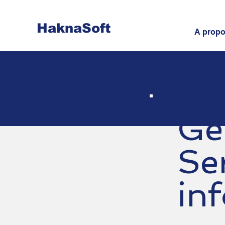
HaknaSoft
A propo
Gé
Se
in