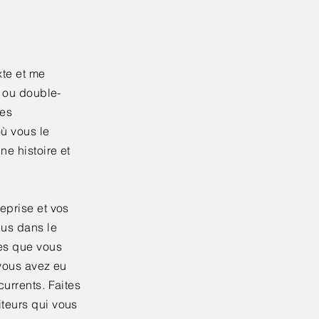
xte et me
" ou double-
des
où vous le
ne histoire et
eprise et vos
lus dans le
ces que vous
 vous avez eu
currents. Faites
iteurs qui vous