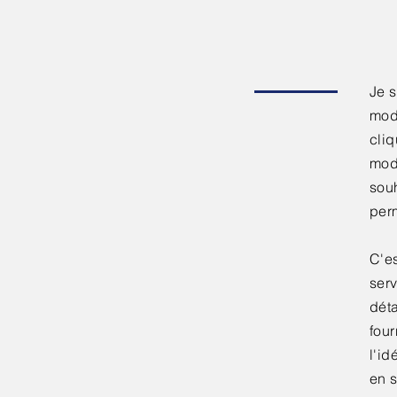
Je s
modi
cliq
modi
souh
perm
C'es
serv
déta
four
l'id
en s