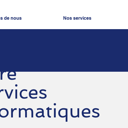
s de nous
Nos services
ré
rvices
formatiques