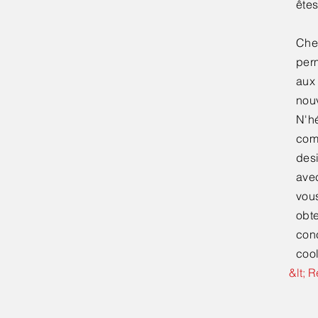
êtes
Che
perm
aux
nouv
N'hé
comm
des
ave
vou
obte
con
cool
&lt; R