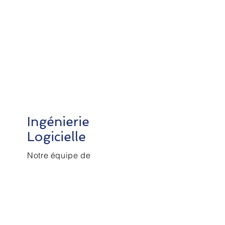
Ingénierie
Logicielle
Notre équipe de
développeurs peut créer
des solutions logicielles
personnalisées pour
répondre aux besoins
uniques de votre